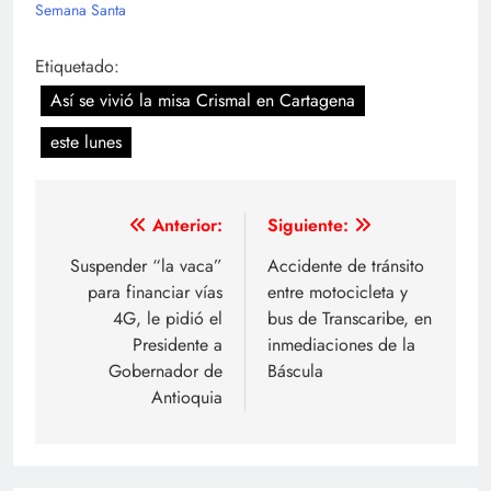
Semana Santa
Etiquetado:
Así se vivió la misa Crismal en Cartagena
este lunes
Navegación
Anterior:
Siguiente:
de
Suspender “la vaca”
Accidente de tránsito
para financiar vías
entre motocicleta y
entradas
4G, le pidió el
bus de Transcaribe, en
Presidente a
inmediaciones de la
Gobernador de
Báscula
Antioquia