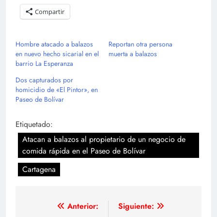
Compartir
Hombre atacado a balazos
Reportan otra persona
en nuevo hecho sicarial en el
muerta a balazos
barrio La Esperanza
Dos capturados por
homicidio de «El Pintor», en
Paseo de Bolívar
Etiquetado:
Atacan a balazos al propietario de un negocio de
comida rápida en el Paseo de Bolívar
Cartagena
Navegación
Anterior:
Siguiente: