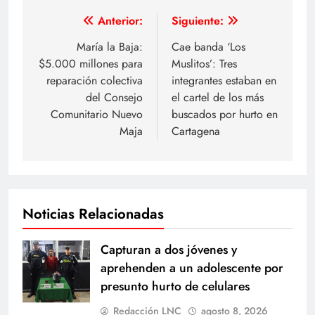
Navegación
Anterior:
Siguiente:
de
María la Baja:
Cae banda ‘Los
$5.000 millones para
Muslitos’: Tres
entradas
reparación colectiva
integrantes estaban en
del Consejo
el cartel de los más
Comunitario Nuevo
buscados por hurto en
Maja
Cartagena
Noticias Relacionadas
Capturan a dos jóvenes y
aprehenden a un adolescente por
presunto hurto de celulares
Redacción LNC
agosto 8, 2026