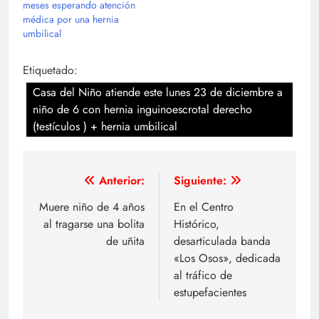
meses esperando atención
médica por una hernia
umbilical
Etiquetado:
Casa del Niño atiende este lunes 23 de diciembre a
niño de 6 con hernia inguinoescrotal derecho
(testículos ) + hernia umbilical
Navegación
Anterior:
Siguiente:
de
Muere niño de 4 años
En el Centro
al tragarse una bolita
Histórico,
entradas
de uñita
desarticulada banda
«Los Osos», dedicada
al tráfico de
estupefacientes