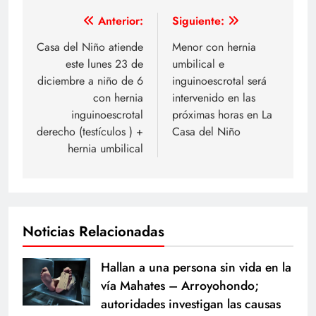
Navegación
Anterior:
Siguiente:
de
Casa del Niño atiende
Menor con hernia
este lunes 23 de
umbilical e
entradas
diciembre a niño de 6
inguinoescrotal será
con hernia
intervenido en las
inguinoescrotal
próximas horas en La
derecho (testículos ) +
Casa del Niño
hernia umbilical
Noticias Relacionadas
Hallan a una persona sin vida en la
vía Mahates – Arroyohondo;
autoridades investigan las causas