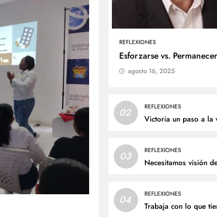
REFLEXIONES
ALES
SOCIALES
Esforzarse vs. Permanece
agosto 16, 2025
liz cumpleaños para doña
Jaime Andrés Bejarano
ta Luz López!
recibirá el sacrament
bautismo este domin
osto 5, 2026
REFLEXIONES
02
agosto 5, 2026
Victoria un paso a la 
REFLEXIONES
03
Necesitamos visión d
REFLEXIONES
04
Trabaja con lo que ti