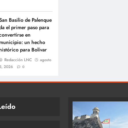
San Basilio de Palenque
da el primer paso para
convertirse en
municipio: un hecho
histórico para Bolívar
Redacción LNC
agosto
5, 2026
0
Leído