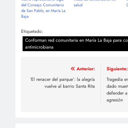
del Consejo Comunitario
salud
de San Pablo, en María La
Baja
Etiquetado:
Conforman red comunitaria en María La Baja para com
antimicrobiana
Navegación
Anterior:
Siguiente:
de
‘El renacer del parque’: la alegría
Tragedia e
vuelve al barrio Santa Rita
dado muert
entradas
defender a
agresión