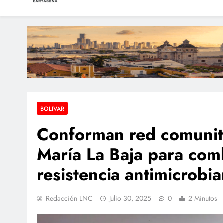
LAS NOTICIAS CARTAGEN
Periodismo e Investigación
Policía abatió a a
Armada de Colombia
Condenan a dos extra
BOLIVAR
Conforman red comunit
María La Baja para comb
resistencia antimicrobi
Redacción LNC
Julio 30, 2025
0
2 Minutos