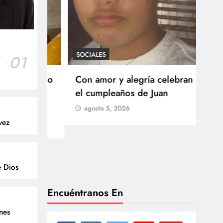
SOCIALES
r
01
SOCI
 Castillo
Con amor y alegría celebran
Ten
o del
el cumpleaños de Juan
Res
go
agosto 5, 2026
Arb
vez
Med
lla
ag
e Dios
Encuéntranos En
enes