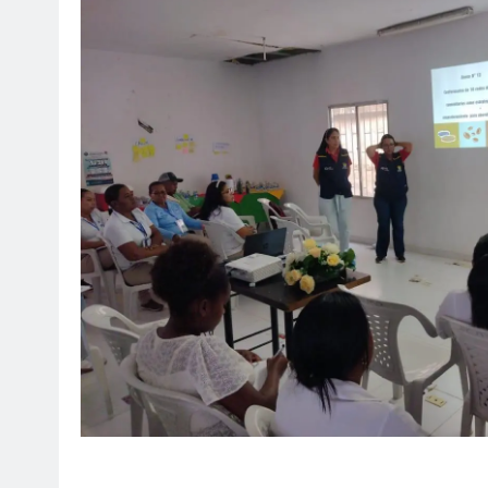
SOCI
¡Fe
Mar
ag