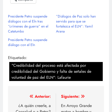
Presidente Petro suspende
”Diálogos de Paz solo han
diálogos con el Eln tras
servido para que se
“crímenes de guerra” en el
fortalezca el ELN”: Yamil
Catatumbo
Arana
Presidente Petro suspende
diálogo con el Eln
Etiquetado:
"Credibilidad del proceso está afectada por
credibilidad del Gobierno y falta de señales de
voluntad de paz del ELN": Lafaurie
Navegación
Anterior:
Siguiente:
de
¿A quién creerle, a
En Arroyo Grande
Coosalud o a Petro?
matan a hombre y