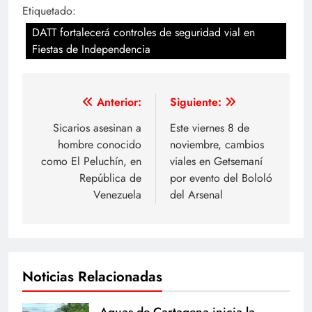
Etiquetado:
DATT fortalecerá controles de seguridad vial en
Fiestas de Independencia
Navegación
Anterior:
Siguiente:
de
Sicarios asesinan a
Este viernes 8 de
hombre conocido
noviembre, cambios
entradas
como El Peluchín, en
viales en Getsemaní
República de
por evento del Bololó
Venezuela
del Arsenal
Noticias Relacionadas
Aguas de Cartagena inicia la