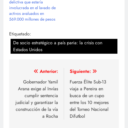
delictiva que estaría
involucrada en el lavado de
activos avaluados en
569.000 millones de pesos
Etiquetado:
De socio estratégico a país paria: la crisis con
Estados Unidos
Navegación
Anterior:
Siguiente:
de
Gobernador Yamil
Fuerza Élite Sub-13
Arana exige al Invías
viaja a Pereira en
entradas
cumplir sentencia
busca de un cupo
judicial y garantizar la
entre los 10 mejores
construcción de la vía
del Torneo Nacional
a Rocha
Difutbol