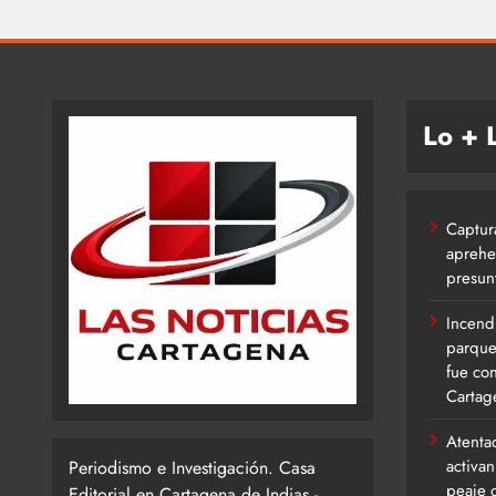
Lo + 
Captur
aprehe
presunt
Incend
parque
fue co
Cartag
Atenta
activan
Periodismo e Investigación. Casa
peaje 
Editorial en Cartagena de Indias -