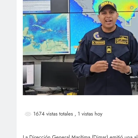
SOCI
¡Fe
Mar
ag
1674 vistas totales
, 1 vistas hoy
La Dirección General Marítima (Dimar) emitió una a