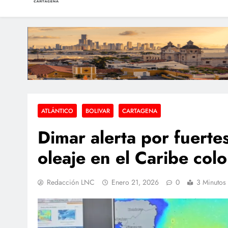
LAS NOTICIAS CARTAGEN
Periodismo e Investigación
Atentado en l
Robo en pleno Ce
Identifican al motocicl
ATLÁNTICO
BOLIVAR
CARTAGENA
Dimar alerta por fuerte
oleaje en el Caribe co
Redacción LNC
Enero 21, 2026
0
3 Minutos