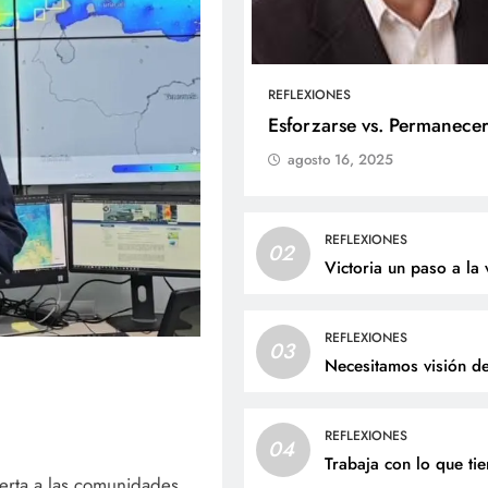
REFLEXIONES
ALES
SOCIALES
Esforzarse vs. Permanece
agosto 16, 2025
liz cumpleaños para doña
Jaime Andrés Bejarano
ta Luz López!
recibirá el sacrament
bautismo este domin
osto 8, 2026
REFLEXIONES
02
agosto 8, 2026
Victoria un paso a la 
REFLEXIONES
03
Necesitamos visión d
REFLEXIONES
04
Trabaja con lo que ti
lerta a las comunidades