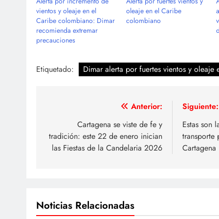
Alerta por incremento de
Alerta por fuertes vientos y
vientos y oleaje en el
oleaje en el Caribe
a
Caribe colombiano: Dimar
colombiano
v
recomienda extremar
precauciones
Etiquetado:
Dimar alerta por fuertes vientos y oleaj
Navegación
Anterior:
Siguiente:
de
Cartagena se viste de fe y
Estas son l
tradición: este 22 de enero inician
transporte 
entradas
las Fiestas de la Candelaria 2026
Cartagena
Noticias Relacionadas