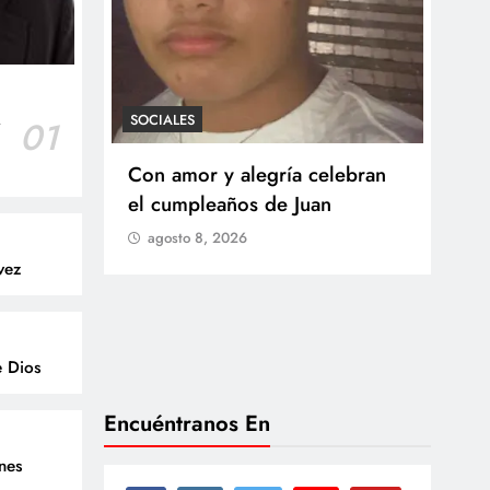
SOCIALES
r
01
SOCI
 Castillo
Con amor y alegría celebran
Ten
o del
el cumpleaños de Juan
Res
go
agosto 8, 2026
Arb
vez
Med
lla
ag
e Dios
Encuéntranos En
enes