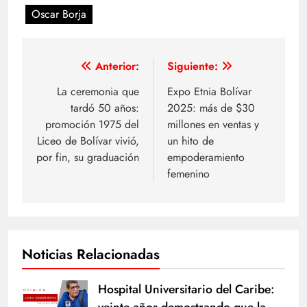
Oscar Borja
Navegación
Anterior:
Siguiente:
de
La ceremonia que
Expo Etnia Bolívar
tardó 50 años:
2025: más de $30
entradas
promoción 1975 del
millones en ventas y
Liceo de Bolívar vivió,
un hito de
por fin, su graduación
empoderamiento
femenino
Noticias Relacionadas
Hospital Universitario del Caribe:
veinte años demostrando que la