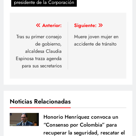
presidente de la Corporación
Navegación
Anterior:
Siguiente:
de
Tras su primer consejo
Muere joven mujer en
de gobierno,
accidente de tránsito
entradas
alcaldesa Claudia
Espinosa traza agenda
para sus secretarios
Noticias Relacionadas
Honorio Henríquez convoca un
“Consenso por Colombia” para
recuperar la seguridad, rescatar el