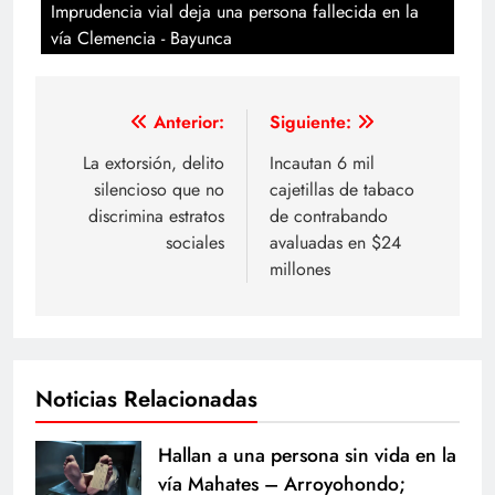
Imprudencia vial deja una persona fallecida en la
vía Clemencia - Bayunca
Navegación
Anterior:
Siguiente:
de
La extorsión, delito
Incautan 6 mil
silencioso que no
cajetillas de tabaco
entradas
discrimina estratos
de contrabando
sociales
avaluadas en $24
millones
Noticias Relacionadas
Hallan a una persona sin vida en la
vía Mahates – Arroyohondo;