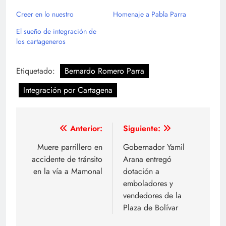
Creer en lo nuestro
Homenaje a Pabla Parra
El sueño de integración de
los cartageneros
Etiquetado:
Bernardo Romero Parra
Integración por Cartagena
Navegación
Anterior:
Siguiente:
de
Muere parrillero en
Gobernador Yamil
accidente de tránsito
Arana entregó
entradas
en la vía a Mamonal
dotación a
emboladores y
vendedores de la
Plaza de Bolívar