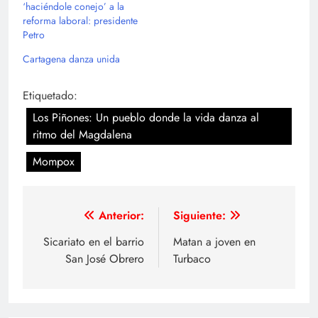
‘haciéndole conejo’ a la
reforma laboral: presidente
Petro
Cartagena danza unida
Etiquetado:
Los Piñones: Un pueblo donde la vida danza al
ritmo del Magdalena
Mompox
Navegación
Anterior:
Siguiente:
de
Sicariato en el barrio
Matan a joven en
San José Obrero
Turbaco
entradas