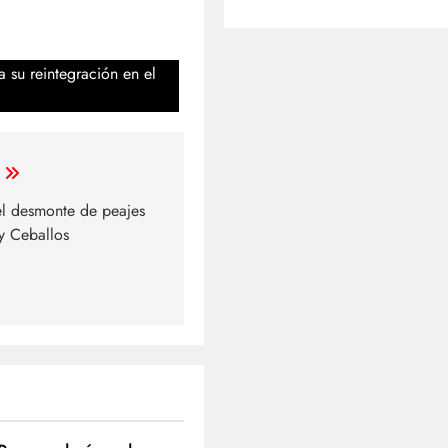
 su reintegración en el
l desmonte de peajes
y Ceballos