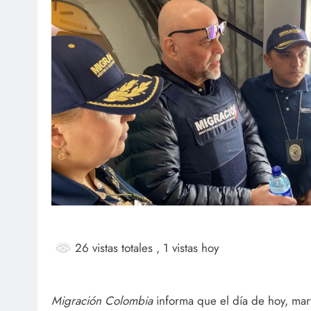
SOCIALES
SOCI
¡Feliz cumpleaños para doña
Jai
Marta Luz López!
rec
bau
agosto 6, 2026
ag
26 vistas totales
, 1 vistas hoy
Migración Colombia
informa que el día de hoy, mar