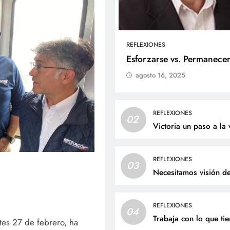
REFLEXIONES
ALES
SOCIALES
Esforzarse vs. Permanece
agosto 16, 2025
me Andrés Bejarano Castillo
Con amor y alegría c
ibirá el sacramento del
el cumpleaños de Jua
tismo este domingo
agosto 6, 2026
REFLEXIONES
02
osto 6, 2026
Victoria un paso a la 
REFLEXIONES
03
Necesitamos visión d
REFLEXIONES
04
Trabaja con lo que ti
tes 27 de febrero, ha