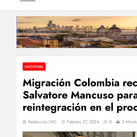
LAS NOTICIAS CARTAGEN
Periodismo e Investigación
Dos sobrevivientes n
Hallan a una pers
NACIONAL
Migración Colombia rec
Salvatore Mancuso para
reintegración en el pro
Redacción LNC
Febrero 27, 2024
0
3 Minut