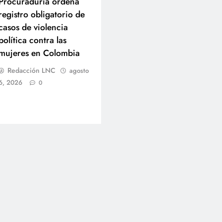
Procuraduría ordena
registro obligatorio de
casos de violencia
política contra las
mujeres en Colombia
Redacción LNC
agosto
6, 2026
0