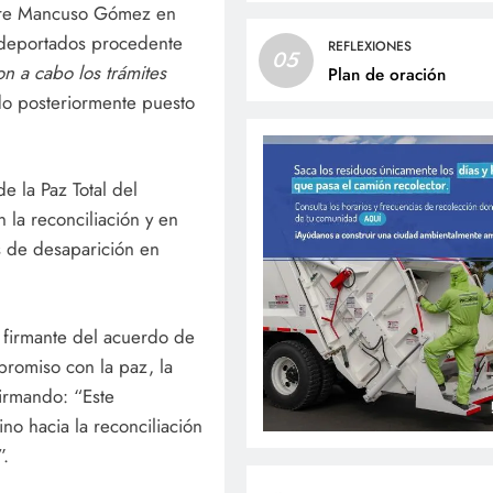
tore Mancuso Gómez en
e deportados procedente
REFLEXIONES
05
on a cabo los trámites
Plan de oración
do posteriormente puesto
 la Paz Total del
la reconciliación y en
s de desaparición en
 firmante del acuerdo de
promiso con la paz, la
afirmando: “Este
no hacia la reconciliación
”.