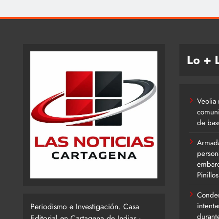
Lo + 
Veolia 
comuni
de bas
Armada
person
embarc
Pinillos
Conden
intent
Periodismo e Investigación. Casa
durant
Editorial en Cartagena de Indias -