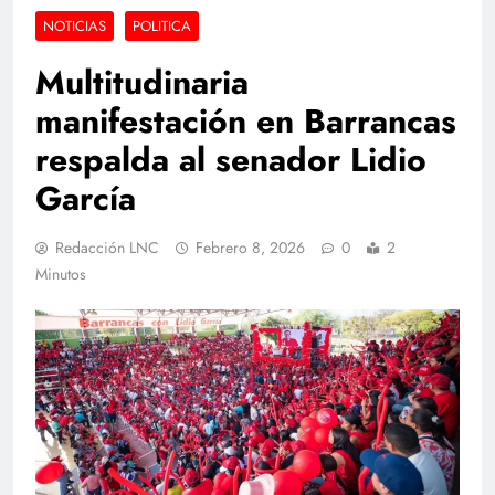
NOTICIAS
POLITICA
Multitudinaria
manifestación en Barrancas
respalda al senador Lidio
García
Redacción LNC
Febrero 8, 2026
0
2
Minutos