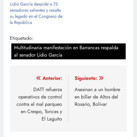
Lidio García despide a 73
senadores salientes y resalta
su legado en el Congreso de
la República
Etiquetado:
Multitudinaria manifestación en Barrancas respalda
al senador Lidio García
Navegación
Anterior:
Siguiente:
de
DATT refuerza
Asesinan a un hombre
operativos de control
en billar de Altos del
entradas
contra el mal parqueo
Rosario, Bolívar
en Crespo, Torices y
El Laguito