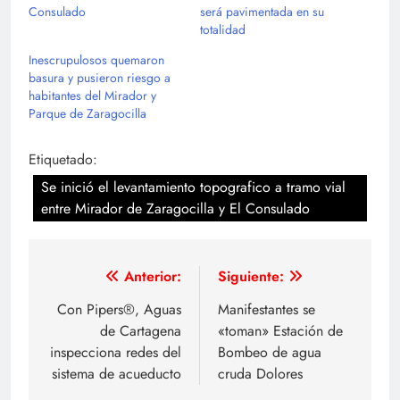
Consulado
será pavimentada en su
totalidad
Inescrupulosos quemaron
basura y pusieron riesgo a
habitantes del Mirador y
Parque de Zaragocilla
Etiquetado:
Se inició el levantamiento topografico a tramo vial
entre Mirador de Zaragocilla y El Consulado
Navegación
Anterior:
Siguiente:
de
Con Pipers®, Aguas
Manifestantes se
de Cartagena
«toman» Estación de
entradas
inspecciona redes del
Bombeo de agua
sistema de acueducto
cruda Dolores