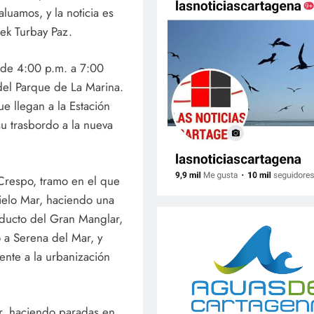
luamos, y la noticia es
mek Turbay Paz.
 de 4:00 p.m. a 7:00
del Parque de La Marina.
ue llegan a la Estación
su trasbordo a la nueva
 Crespo, tramo en el que
ielo Mar, haciendo una
aducto del Gran Manglar,
o a Serena del Mar, y
rente a la urbanización
Mar, haciendo paradas en