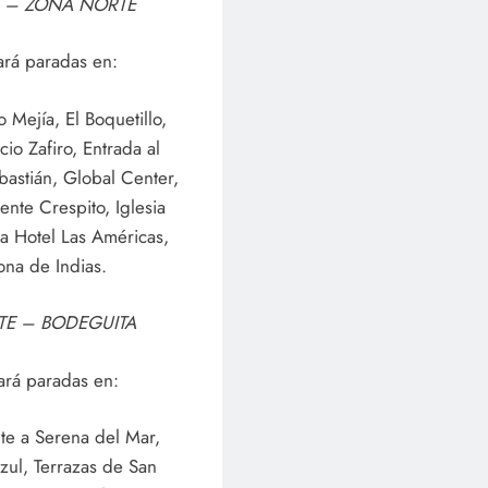
A – ZONA NORTE
ará paradas en:
Mejía, El Boquetillo,
io Zafiro, Entrada al
bastián, Global Center,
nte Crespito, Iglesia
 a Hotel Las Américas,
ona de Indias.
TE – BODEGUITA
ará paradas en:
nte a Serena del Mar,
Azul, Terrazas de San