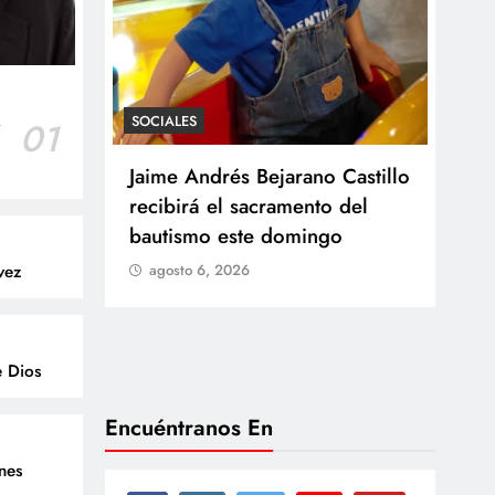
SOCIALES
r
01
SOCI
 Castillo
Con amor y alegría celebran
Ten
o del
el cumpleaños de Juan
Res
go
agosto 6, 2026
Arb
vez
Med
lla
ag
e Dios
Encuéntranos En
enes