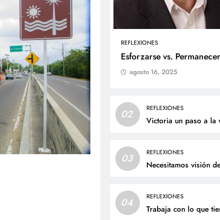
REFLEXIONES
ALES
SOCIALES
Esforzarse vs. Permanece
agosto 16, 2025
liz cumpleaños para doña
Jaime Andrés Bejarano
ta Luz López!
recibirá el sacrament
bautismo este domin
osto 6, 2026
REFLEXIONES
02
agosto 6, 2026
Victoria un paso a la 
REFLEXIONES
03
Necesitamos visión d
REFLEXIONES
04
Trabaja con lo que ti