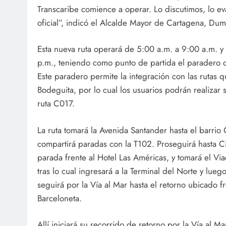
Transcaribe comience a operar. Lo discutimos, lo eva
oficial”, indicó el Alcalde Mayor de Cartagena, Du
Esta nueva ruta operará de 5:00 a.m. a 9:00 a.m. y
p.m., teniendo como punto de partida el paradero 
Este paradero permite la integración con las rutas q
Bodeguita, por lo cual los usuarios podrán realizar 
ruta C017.
La ruta tomará la Avenida Santander hasta el barrio
compartirá paradas con la T102. Proseguirá hasta C
parada frente al Hotel Las Américas, y tomará el Vi
tras lo cual ingresará a la Terminal del Norte y lueg
seguirá por la Vía al Mar hasta el retorno ubicado f
Barceloneta.
Allí iniciará su recorrido de retorno por la Vía al 