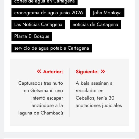
cortes de agua en Cartagena
cronograma de agua junio 2026
John Montoya
Las Noticias Cartagena
noticias de Cartagena
Planta El Bosque
servicio de agua potable Cartagena
Navegación
Anterior:
Siguiente:
de
Capturados tras hurto
A bala asesinan a
en Getsemaní: uno
reciclador en
entradas
intentó escapar
Ceballos; tenía 30
lanzándose a la
anotaciones judiciales
laguna de Chambacú