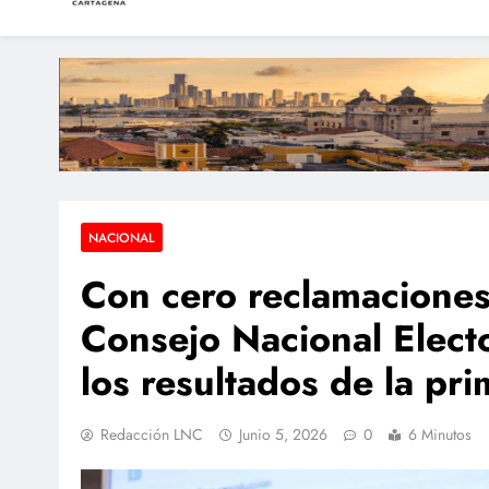
LAS NOTICIAS CARTAGEN
Periodismo e Investigación
Motocicl
Colombia ratifica pr
Presunto atracador fu
NACIONAL
Con cero reclamaciones
Consejo Nacional Electo
los resultados de la pri
Redacción LNC
Junio 5, 2026
0
6 Minutos