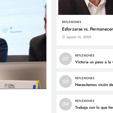
REFLEXIONES
ALES
SOCIALES
Esforzarse vs. Permanece
agosto 16, 2025
liz cumpleaños para doña
Jaime Andrés Bejarano
ta Luz López!
recibirá el sacrament
bautismo este domin
osto 6, 2026
REFLEXIONES
02
agosto 6, 2026
Victoria un paso a la 
REFLEXIONES
03
Necesitamos visión d
REFLEXIONES
04
Trabaja con lo que ti