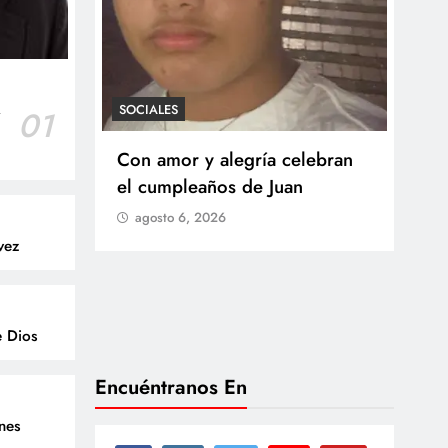
SOCIALES
r
01
SOCI
 Castillo
Con amor y alegría celebran
Ten
o del
el cumpleaños de Juan
Res
go
agosto 6, 2026
Arb
vez
Med
lla
ag
e Dios
Encuéntranos En
enes