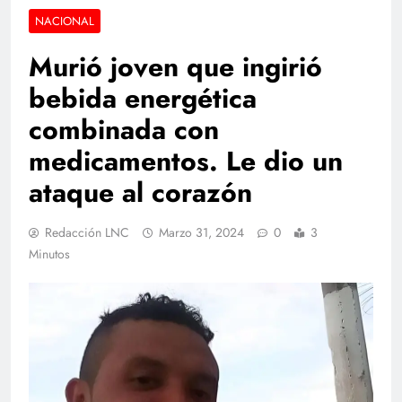
NACIONAL
Murió joven que ingirió
bebida energética
combinada con
medicamentos. Le dio un
ataque al corazón
Redacción LNC
Marzo 31, 2024
0
3
Minutos