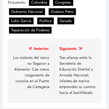
Etiquetado:
Colombia
Congreso
Gobierno Nacional
Gustavo Petro
Lidio García
Política
Senado
Separación de Poderes
Navegación
Anterior:
Siguiente:
de
​Los motores del narco
Tras alianza entre la
no llegaron a
Secretaría de
entradas
Alemania: Cae nuevo
Educación Distrital y
cargamento de
Armada Nacional,
cocaína en el Puerto
infantes de marina
de Cartagena
emprenden su camino
hacia el bachillerato