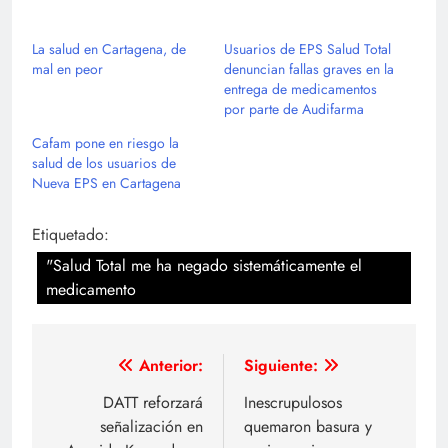
La salud en Cartagena, de
Usuarios de EPS Salud Total
mal en peor
denuncian fallas graves en la
entrega de medicamentos
por parte de Audifarma
Cafam pone en riesgo la
salud de los usuarios de
Nueva EPS en Cartagena
Etiquetado:
"Salud Total me ha negado sistemáticamente el
medicamento
Navegación
Anterior:
Siguiente:
de
DATT reforzará
Inescrupulosos
señalización en
quemaron basura y
entradas