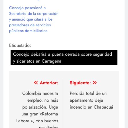
Concejo posesionó a
Secretario de la corporación
y anunció que citará a los
prestadores de servicios
públicos domiciliarios
Etiquetado:
Concejo debatirá a puerta cerrada sobre seguridad
y sicariatos en Cartagena
Navegación
Anterior:
Siguiente:
de
Colombia necesita
Pérdida total de un
empleo, no más
apartamento deja
entradas
polarización. Urge
incendio en Chapacuá
una gran «Reforma
Laboral», con buenos
resultados