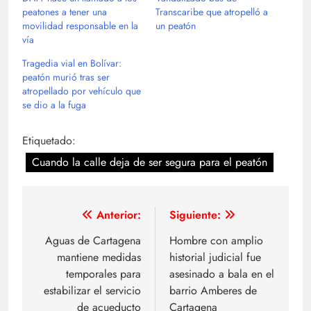
peatones a tener una
Transcaribe que atropelló a
movilidad responsable en la
un peatón
vía
Tragedia vial en Bolívar:
peatón murió tras ser
atropellado por vehículo que
se dio a la fuga
Etiquetado:
Cuando la calle deja de ser segura para el peatón
Navegación
Anterior:
Siguiente:
de
Aguas de Cartagena
Hombre con amplio
mantiene medidas
historial judicial fue
entradas
temporales para
asesinado a bala en el
estabilizar el servicio
barrio Amberes de
de acueducto
Cartagena